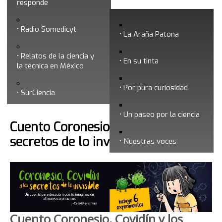
responde
Julio 2020
Radio Somedicyt
La Araña Patona
Relatos de la ciencia y
En su tinta
la técnica en México
Por pura curiosidad
Búsqueda
SurCiencia
Un paseo por la ciencia
Cuento Coronesio, Covidín y los
secretos de lo invisible
Nuestras voces
Cuento Coronesio, Covidín y los