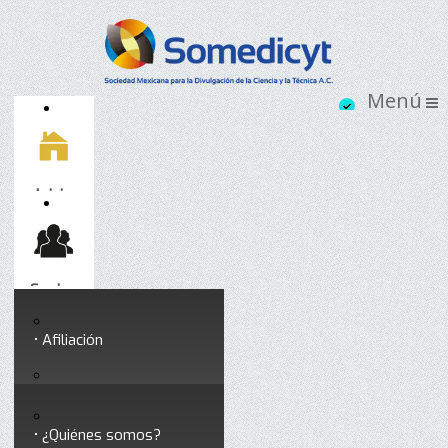
Inicio
Socios
Afiliación
Somedicyt
Coloquios y seminarios
¿Quiénes somos?