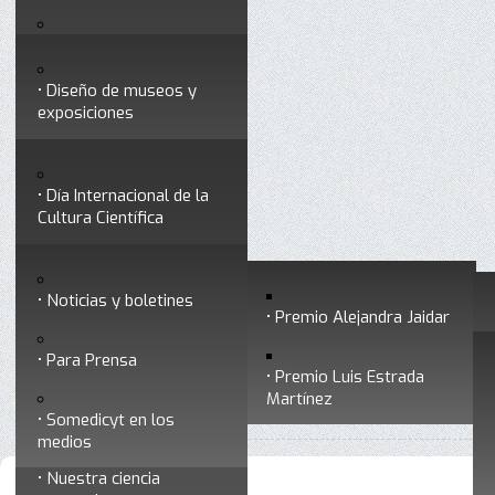
Testimonios
Servicios
Congresos
Acceso para Socios
Diseño de museos y
Consejo Directivo
exposiciones
Socios vigentes
Divulgación
Divisiones
Talleres y cursos para
profesionales
formar divulgadores
Día Internacional de la
Cultura Científica
Noticias
Historia
Otros servicios
Experimentos en línea
Noticias y boletines
Premios a divulgadores
Premio Alejandra Jaidar
Ligas de interés
Contacto
Para Prensa
Inicio
Noticias y boletines
Está aquí:
•
Premio Luis Estrada
Museo Chiapas de
Martínez
•
Archivo de noticias y boletines
Ciencia y Tecnología
Somedicyt en los
medios
Nuestra ciencia