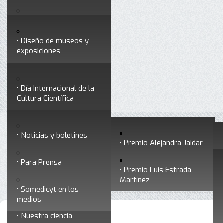
Testimonios
Servicios
Congresos
Acceso para Socios
Diseño de museos y
Consejo Directivo
exposiciones
Socios vigentes
Divulgación
Divisiones
Talleres y cursos para
profesionales
formar divulgadores
Día Internacional de la
Cultura Científica
Noticias
Historia
Otros servicios
Experimentos en línea
Noticias y boletines
Premios a divulgadores
Premio Alejandra Jaidar
Ligas de interés
Contacto
Para Prensa
Premio Luis Estrada
Inicio
Está aquí:
•
Noticias
Museo Chiapas de
Martínez
Ciencia y Tecnología
Somedicyt en los
medios
Nuestra ciencia