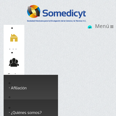
Inicio
Socios
Afiliación
Somedicyt
Coloquios y seminarios
¿Quiénes somos?