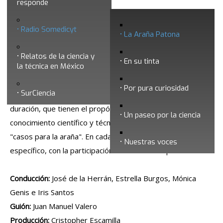
responde
La Araña Patona
Radio Somedicyt
La Araña Patona
Relatos de la ciencia y
En su tinta
la técnica en México
Por pura curiosidad
SurCiencia
Esta serie está integrada por programas de 25 minutos de
duración, que tienen el propósito de acercar al público al
Un paseo por la ciencia
conocimiento científico y técnico, a través de supuestos
"casos para la araña". En cada programa se aborda un caso
Nuestras voces
específico, con la participación de distintos especialistas.
Conducción:
José de la Herrán, Estrella Burgos, Mónica
Genis e Iris Santos
Guión:
Juan Manuel Valero
Producción:
Cristopher Escamilla