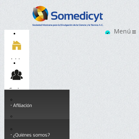
Inicio
Socios
Afiliación
Somedicyt
Coloquios y seminarios
¿Quiénes somos?