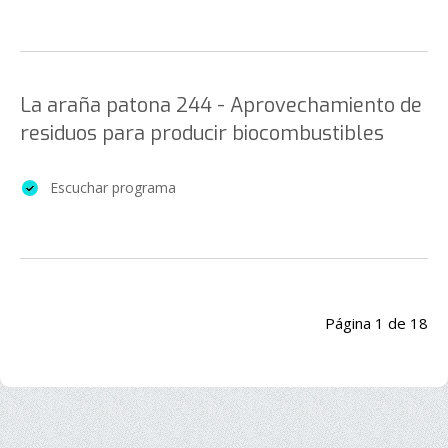
La araña patona 244 - Aprovechamiento de
residuos para producir biocombustibles
Escuchar programa
Página 1 de 18
Inicio
Anterior
1
2
3
4
5
6
7
8
9
10
Siguiente
Final