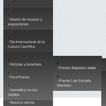
Testimonios
Servicios
Congresos
Acceso para Socios
Diseño de museos y
Consejo Directivo
exposiciones
Socios vigentes
Divulgación
Divisiones
Talleres y cursos para
profesionales
formar divulgadores
Día Internacional de la
Cultura Científica
Noticias
Historia
Otros servicios
Experimentos en línea
Noticias y boletines
Premios a divulgadores
Premio Alejandra Jaidar
Ligas de interés
Contacto
Para Prensa
Inicio
Divulgación
Radio Somedicyt
Está aquí:
•
•
Premio Luis Estrada
Museo Chiapas de
Martínez
•
La Araña Patona
Ciencia y Tecnología
Somedicyt en los
medios
Nuestra ciencia