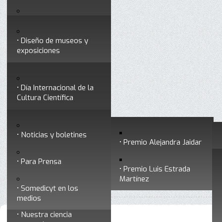
Testimonios
Servicios
Congresos
Acceso para Socios
Diseño de museos y
Consejo Directivo
exposiciones
Socios vigentes
Divulgación
Divisiones
Talleres y cursos para
profesionales
formar divulgadores
Día Internacional de la
Cultura Científica
Noticias
Historia
Otros servicios
Experimentos en línea
Noticias y boletines
Premios a divulgadores
Premio Alejandra Jaidar
Ligas de interés
Contacto
Para Prensa
Inicio
Noticias y boletines
Está aquí:
•
Premio Luis Estrada
Museo Chiapas de
Martínez
•
Archivo de noticias y boletines
Ciencia y Tecnología
Somedicyt en los
medios
Nuestra ciencia