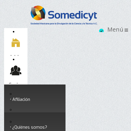
Inicio
Socios
Afiliación
Somedicyt
Coloquios y seminarios
¿Quiénes somos?