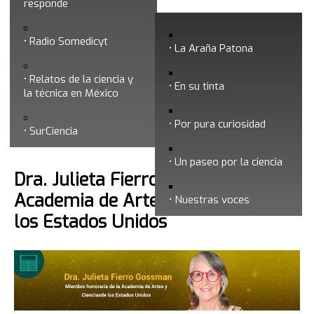
responde
Mayo 2023
Radio Somedicyt
La Araña Patona
Relatos de la ciencia y
En su tinta
la técnica en México
Por pura curiosidad
Búsqueda
SurCiencia
Un paseo por la ciencia
Dra. Julieta Fierro, ingresa a la
Academia de Artes y Ciencias de
Nuestras voces
los Estados Unidos