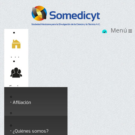
Inicio
Socios
Afiliación
Somedicyt
Coloquios y seminarios
¿Quiénes somos?