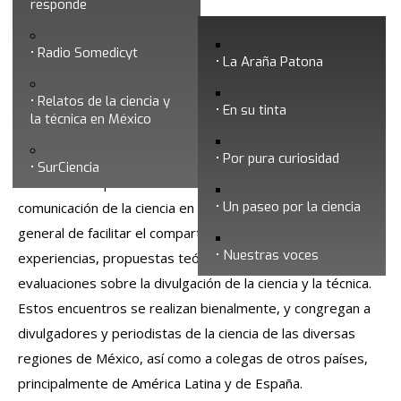
Congresos
responde
Radio Somedicyt
La Araña Patona
Relatos de la ciencia y
En su tinta
la técnica en México
Los
congresos de la SOMEDICyT
son espacios de
Por pura curiosidad
SurCiencia
encuentro de profesionales e interesados en la
Un paseo por la ciencia
comunicación de la ciencia en México. Tienen el propósito
general de facilitar el compartir ideas, reflexiones,
Nuestras voces
experiencias, propuestas teóricas, investigaciones y
evaluaciones sobre la divulgación de la ciencia y la técnica.
Estos encuentros se realizan bienalmente, y congregan a
divulgadores y periodistas de la ciencia de las diversas
regiones de México, así como a colegas de otros países,
principalmente de América Latina y de España.