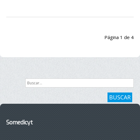
Página 1 de 4
Inicio
Anterior
1
2
3
4
Siguiente
Final
Buscar...
BUSCAR
Somedicyt