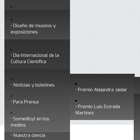
Testimonios
Servicios
Congresos
Acceso para Socios
Diseño de museos y
Consejo Directivo
exposiciones
Socios vigentes
Divulgación
Divisiones
Talleres y cursos para
profesionales
formar divulgadores
Día Internacional de la
Cultura Científica
Noticias
Historia
Otros servicios
Experimentos en línea
Noticias y boletines
Premios a divulgadores
Premio Alejandra Jaidar
Ligas de interés
Contacto
Para Prensa
Inicio
Somedicyt
Está aquí:
•
•
Congresos
Premio Luis Estrada
Museo Chiapas de
Martínez
Ciencia y Tecnología
Somedicyt en los
medios
Nuestra ciencia