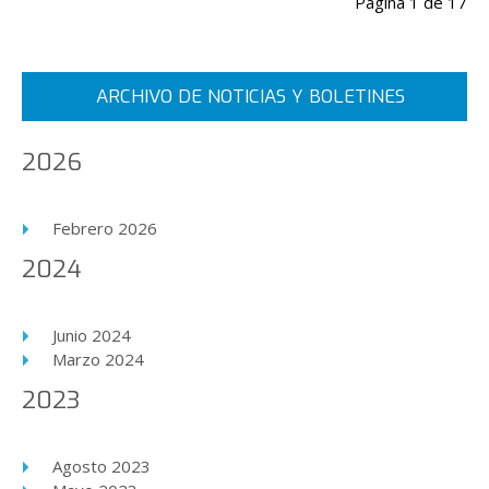
Página 1 de 17
Inicio
Anterior
1
2
3
4
5
6
7
8
9
10
ARCHIVO DE NOTICIAS Y BOLETINES
Siguiente
Final
2026
Febrero 2026
2024
Junio 2024
Marzo 2024
2023
Agosto 2023