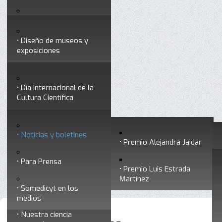
Testimonios
Servicios
Congresos
Acceso para Socios
Diseño de museos y
Consejo Directivo
exposiciones
Socios vigentes
Divulgación
Divisiones
Talleres y cursos para
profesionales
formar divulgadores
Día Internacional de la
Cultura Científica
Noticias
Historia
Otros servicios
Experimentos en línea
Noticias y boletines
Premios a divulgadores
Premio Alejandra Jaidar
Ligas de interés
Contacto
Para Prensa
Inicio
Noticias
Está aquí:
•
•
Noticias y boletines
Premio Luis Estrada
Museo Chiapas de
Martínez
Ciencia y Tecnología
Somedicyt en los
medios
Nuestra ciencia