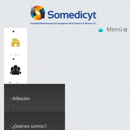
Inicio
Socios
Afiliación
Somedicyt
Coloquios y seminarios
¿Quiénes somos?