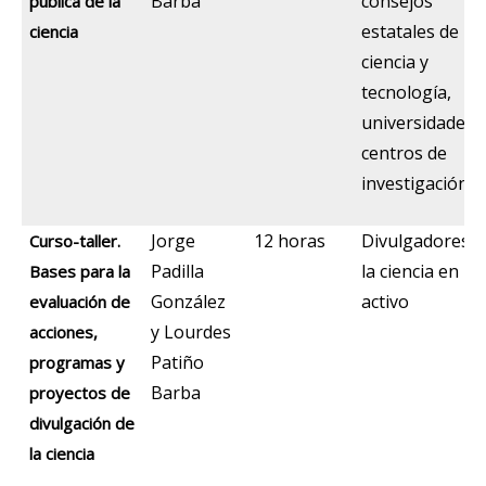
Barba
consejos
pública de la
estatales de
ciencia
ciencia y
tecnología,
universidades 
centros de
investigación
Jorge
12 horas
Divulgadores d
Curso-taller.
Padilla
la ciencia en
Bases para la
González
activo
evaluación de
y Lourdes
acciones,
Patiño
programas y
Barba
proyectos de
divulgación de
la ciencia