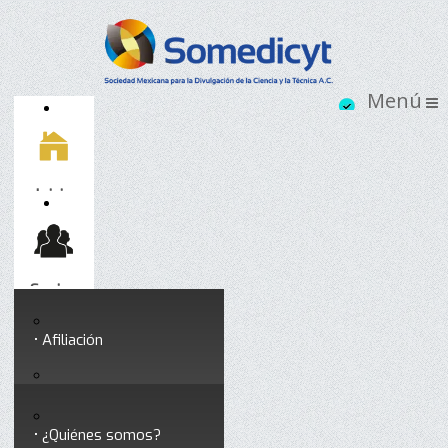
Inicio
Socios
Afiliación
Somedicyt
Coloquios y seminarios
¿Quiénes somos?