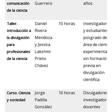
Guerrero
años
comunicación
de la ciencia
Daniel
10 horas
Investigadores
Taller.
Rivera
y estudiantes d
Introducción a
Mendoza
posgrado del
la divulgación
y Jessica
área de ciencia
para
Lakshmi
experimentale
profesionales
Prieto
sin formación
de la ciencia
Chávez
previa en
divulgación
científica
Jorge
10 horas
Divulgadores,
Curso. Ciencia
Padilla
investigadores
y sociedad
González
docentes