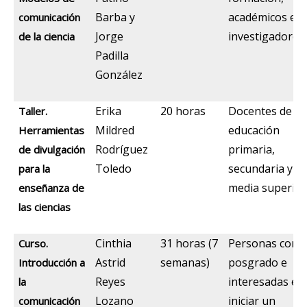
Barba y
académicos e
comunicación
Jorge
investigadores
de la ciencia
Padilla
González
Erika
20 horas
Docentes de
Taller.
Mildred
educación
Herramientas
Rodríguez
primaria,
de divulgación
Toledo
secundaria y
para la
media superior
enseñanza de
las ciencias
Cinthia
31 horas (7
Personas con
Curso.
Astrid
semanas)
posgrado e
Introducción a
Reyes
interesadas en
la
Lozano
iniciar un
comunicación