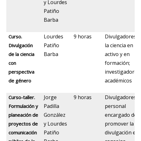
y Lourdes
Patiño
Barba
Lourdes
9 horas
Divulgadores d
Curso.
Patiño
la ciencia en
Divulgación
Barba
activo y en
de la ciencia
formación;
con
investigadores
perspectiva
académicos
de género
Jorge
9 horas
Divulgadores y
Curso-taller.
Padilla
personal
Formulación y
González
encargado de
planeación de
y Lourdes
promover la
proyectos de
Patiño
divulgación en
comunicación