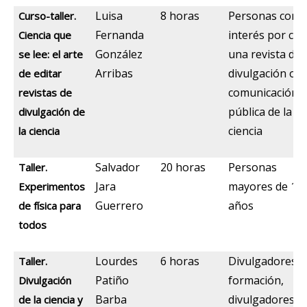
Luisa
8 horas
Personas con
Curso-taller.
Fernanda
interés por cre
Ciencia que
González
una revista de
se lee: el arte
Arribas
divulgación o
de editar
comunicación
revistas de
pública de la
divulgación de
ciencia
la ciencia
Salvador
20 horas
Personas
Taller.
Jara
mayores de 15
Experimentos
Guerrero
años
de física para
todos
Lourdes
6 horas
Divulgadores e
Taller.
Patiño
formación,
Divulgación
Barba
divulgadores e
de la ciencia y