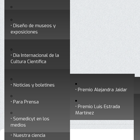
Testimonios
Servicios
Congresos
Acceso para Socios
Diseño de museos y
Consejo Directivo
exposiciones
Socios vigentes
Divulgación
Divisiones
Talleres y cursos para
profesionales
formar divulgadores
Día Internacional de la
Cultura Científica
Noticias
Historia
Otros servicios
Experimentos en línea
Noticias y boletines
Premios a divulgadores
Premio Alejandra Jaidar
Ligas de interés
Contacto
Para Prensa
Inicio
Servicios
Está aquí:
•
Premio Luis Estrada
Museo Chiapas de
Martínez
•
Talleres y cursos para formar divulgadores
Ciencia y Tecnología
Somedicyt en los
medios
Nuestra ciencia