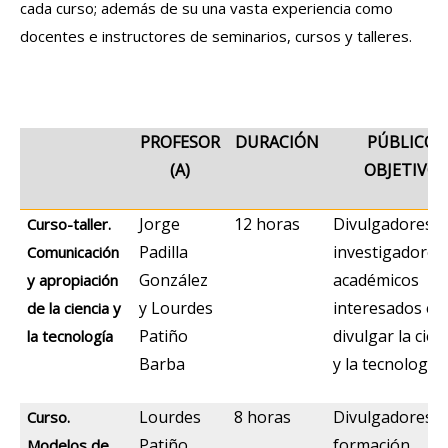
cada curso; además de su una vasta experiencia como
docentes e instructores de seminarios, cursos y talleres.
PROFESOR
DURACIÓN
PÚBLICO
(A)
OBJETIVO
Jorge
12 horas
Divulgadores,
Curso-taller.
Padilla
investigadores
Comunicación
González
académicos
y apropiación
y Lourdes
interesados en
de la ciencia y
Patiño
divulgar la cien
la tecnología
Barba
y la tecnología
Lourdes
8 horas
Divulgadores e
Curso.
Patiño
formación,
Modelos de