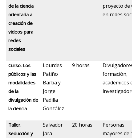
proyecto de CP
de la ciencia
en redes social
orientada a
creación de
videos para
redes
sociales
Lourdes
9 horas
Divulgadores e
Curso. Los
Patiño
formación,
públicos y las
Barba y
académicos e
modalidades
Jorge
investigadores
de la
Padilla
divulgación de
González
la ciencia
Salvador
20 horas
Personas
Taller.
Jara
mayores de 18
Seducción y