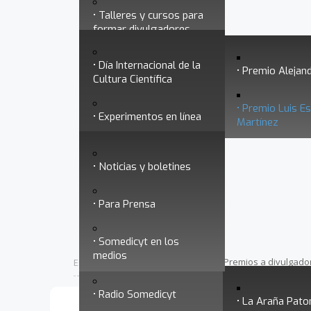
Talleres y cursos para
Divulgación
Historia
formar divulgadores
Premios a divulgadores
Día Internacional de la
Otros servicios
Premio Alejand
Cultura Científica
Premio Luis E
Experimentos en línea
Noticias
Martínez
Ligas de interés
Noticias y boletines
Museo Chiapas de
Para Prensa
Ciencia y Tecnología
Contacto
Somedicyt en los
Nuestra ciencia
medios
responde
Inicio
Somedicyt
Premios a divulgado
Está aquí:
•
•
Radio Somedicyt
La Araña Pato