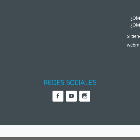
¿Olv
¿Olv
Si tie
webma
REDES SOCIALES