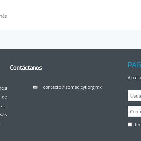
más
PÁG
Contáctanos
Acceso
contacto@somedicyt.org.mx
___
ncia
 de
as,
rsas
.
Re