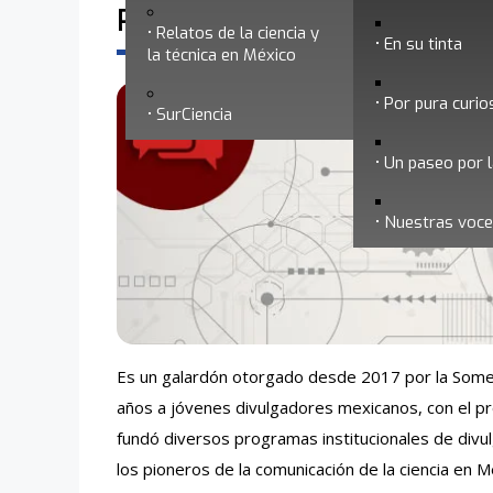
Premio Luis Estrada Martínez
Relatos de la ciencia y
En su tinta
la técnica en México
Por pura curio
SurCiencia
Un paseo por l
Nuestras voc
Es un galardón otorgado desde 2017 por la Somed
años a jóvenes divulgadores mexicanos, con el prop
fundó diversos programas institucionales de divul
los pioneros de la comunicación de la ciencia en