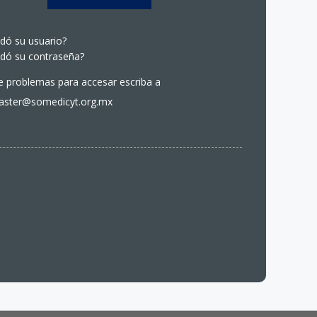
idó su usuario?
idó su contraseña?
ne problemas para accesar escriba a
ster@somedicyt.org.mx