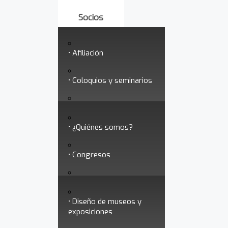
Socios
Afiliación
Coloquios y seminarios
Somedicyt
Testimonios
¿Quiénes somos?
Acceso para Socios
Congresos
Socios vigentes
Servicios
Consejo Directivo
Diseño de museos y
Divisiones
exposiciones
profesionales