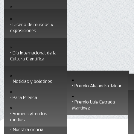
Testimonios
Servicios
Congresos
Acceso para Socios
Diseño de museos y
Consejo Directivo
exposiciones
Socios vigentes
Divulgación
Divisiones
Talleres y cursos para
profesionales
formar divulgadores
Día Internacional de la
Cultura Científica
Noticias
Historia
Otros servicios
Experimentos en línea
Noticias y boletines
Premios a divulgadores
Premio Alejandra Jaidar
Ligas de interés
Contacto
Para Prensa
Inicio
Somedicyt
Está aquí:
•
•
Historia
Premio Luis Estrada
Museo Chiapas de
Martínez
Ciencia y Tecnología
Somedicyt en los
medios
Nuestra ciencia