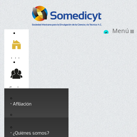
Inicio
Socios
Afiliación
Somedicyt
Coloquios y seminarios
¿Quiénes somos?