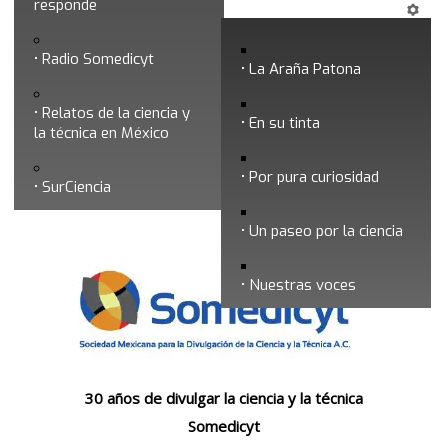
Historia
responde
Radio Somedicyt
La Araña Patona
Relatos de la ciencia y
En su tinta
la técnica en México
Por pura curiosidad
Libro 30 aniversario
SurCiencia
Un paseo por la ciencia
Nuestras voces
30 años de divulgar la ciencia y la técnica
Somedicyt