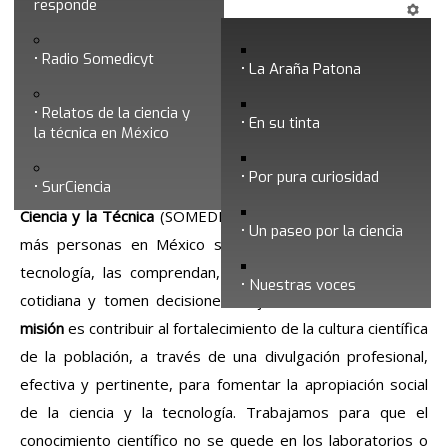
¿Quiénes somos?
responde
Radio Somedicyt
La Araña Patona
Relatos de la ciencia y
En su tinta
la técnica en México
Por pura curiosidad
SurCiencia
Desde la
Sociedad Mexicana para la
Divulgación de la
Ciencia y la Técnica
(
SOMEDICyT
)
queremos ayudar
a que
Un paseo por la ciencia
más personas en México se acerquen a la ciencia y la
tecnología, las comprendan, las hagan parte de su vida
Nuestras voces
cotidiana y tomen decisiones mejor informadas.
Nuestra
misión
es contribuir al fortalecimiento de la cultura científica
de la población, a través de una divulgación profesional,
efectiva y pertinente, para fomentar la apropiación social
de la ciencia y la tecnología. Trabajamos para que el
conocimiento científico no se quede en
los laboratorios o