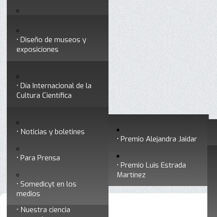
Testimonios
Servicios
Congresos
Acceso para Socios
Diseño de museos y
Consejo Directivo
exposiciones
Socios vigentes
Divulgación
Divisiones
Talleres y cursos para
profesionales
formar divulgadores
Día Internacional de la
Cultura Científica
Noticias
Historia
Otros servicios
Experimentos en línea
Noticias y boletines
Premios a divulgadores
Premio Alejandra Jaidar
Ligas de interés
Contacto
Para Prensa
Inicio
Somedicyt
Está aquí:
•
•
¿Quiénes somos?
Premio Luis Estrada
Museo Chiapas de
Martínez
Ciencia y Tecnología
Somedicyt en los
medios
Nuestra ciencia