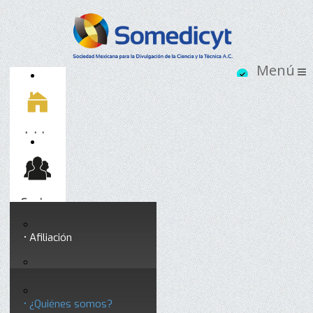
Inicio
Socios
Afiliación
Somedicyt
Coloquios y seminarios
¿Quiénes somos?