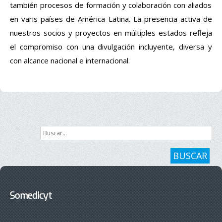
también
procesos
de
formación
y
colaboración
con
aliados
en
varis
países
de América Latina. La
presencia
activa
de
nue
stros
socios
y
proyectos
en
múltiples
estados
refleja
el
compromiso
con
una
divulgación
incluyente
,
diversa
y
con
alcance
nacional
e
internacional
.
Buscar...
BUSCAR
Somedicyt