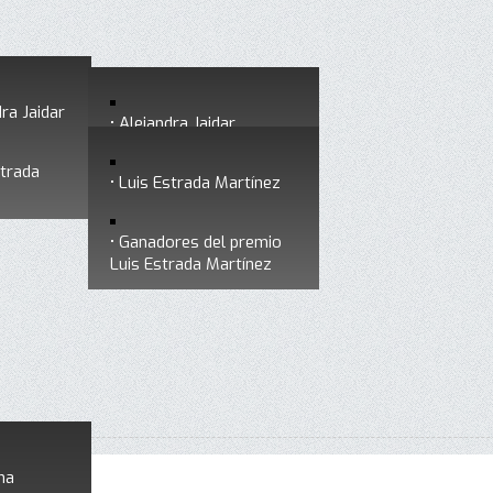
ra Jaidar
Alejandra Jaidar
strada
Ganadores del premio
Luis Estrada Martínez
Alejandra Jaidar
Ganadores del premio
Luis Estrada Martínez
na