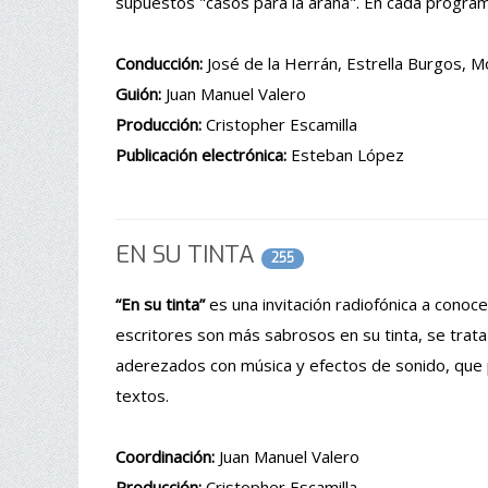
supuestos "casos para la araña". En cada programa
Conducción:
José de la Herrán, Estrella Burgos, Mó
Guión:
Juan Manuel Valero
Producción:
Cristopher Escamilla
Publicación electrónica:
Esteban López
EN SU TINTA
255
“En su tinta”
es una invitación radiofónica a conocer
escritores son más sabrosos en su tinta, se tra
aderezados con música y efectos de sonido, que 
textos.
Coordinación:
Juan Manuel Valero
Producción:
Cristopher Escamilla