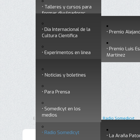
Talleres y cursos para
Divulgación
Historia
formar divulgadores
Premios a divulgadores
Día Internacional de la
Otros servicios
Premio Alejand
Cultura Científica
Premio Luis E
Experimentos en línea
Noticias
Martínez
Ligas de interés
Noticias y boletines
Museo Chiapas de
Para Prensa
Ciencia y Tecnología
Contacto
Somedicyt en los
Nuestra ciencia
medios
responde
Inicio
Divulgación
Está aquí:
•
•
Radio Somedicyt
Radio Somedicyt
La Araña Pato