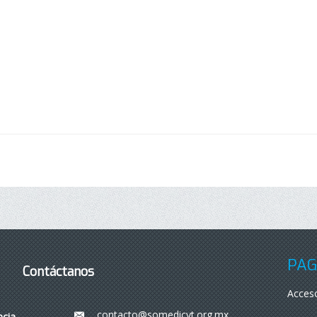
PÁG
Contáctanos
Acceso
contacto@somedicyt.org.mx
___
ncia