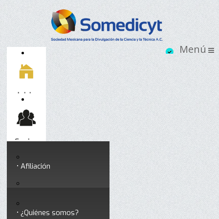
Inicio
Socios
Afiliación
Somedicyt
Coloquios y seminarios
¿Quiénes somos?