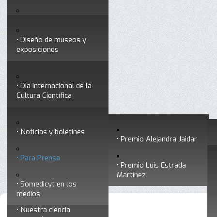
Testimonios
Servicios
Congresos
Acceso para Socios
Diseño de museos y
Consejo Directivo
exposiciones
Socios vigentes
Divulgación
Divisiones
Talleres y cursos para
profesionales
formar divulgadores
Día Internacional de la
Cultura Científica
Noticias
Historia
Otros servicios
Experimentos en línea
Noticias y boletines
Premios a divulgadores
Premio Alejandra Jaidar
Ligas de interés
Contacto
Para Prensa
Inicio
Noticias
Está aquí:
•
•
Para Prensa
Premio Luis Estrada
Museo Chiapas de
Martínez
Ciencia y Tecnología
Somedicyt en los
medios
Nuestra ciencia