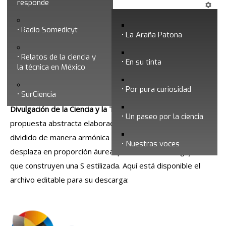
Para Prensa
responde
Radio Somedicyt
La Araña Patona
Relatos de la ciencia y
En su tinta
la técnica en México
Por pura curiosidad
SurCiencia
El logotipo oficial de la
Sociedad Mexicana para la
Divulgación de la Ciencia y la Técnica
consiste en una
Un paseo por la ciencia
propuesta abstracta elaborada a partir de un círculo
dividido de manera armónica por otro círculo que se
Nuestras voces
desplaza en proporción áurea, para obtener los “gajos”
que construyen una S estilizada. Aquí está disponible el
archivo editable para su descarga: