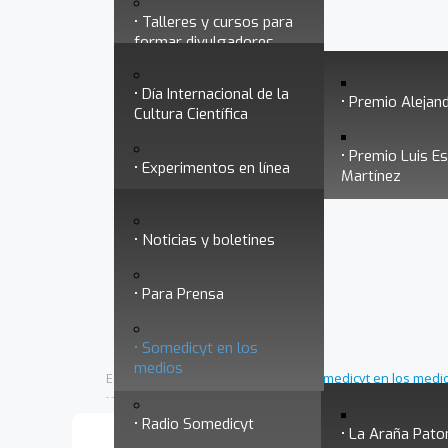
Talleres y cursos para
Divulgación
Historia
formar divulgadores
Premios a divulgadores
Día Internacional de la
Otros servicios
Premio Alejand
Cultura Científica
Premio Luis E
Experimentos en línea
Noticias
Martínez
Ligas de interés
Noticias y boletines
Museo Chiapas de
Para Prensa
Ciencia y Tecnología
Contacto
Somedicyt en los
Nuestra ciencia
medios
responde
Inicio
Noticias
Está aquí:
•
•
Somedicyt en los medi
Radio Somedicyt
La Araña Pato