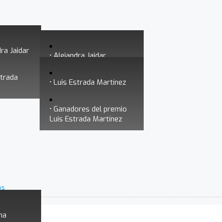
ra Jaidar
Alejandra Jaidar
strada
Ganadores del premio
Luis Estrada Martínez
Alejandra Jaidar
Ganadores del premio
Luis Estrada Martínez
os
na