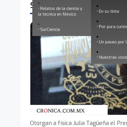
Somedicyt en los medios
Relatos de la ciencia y
En su tinta
la técnica en México
Por pura curio
SurCiencia
Un paseo por l
Nuestras voc
Otorgan a física Julia Tagüeña el Pre