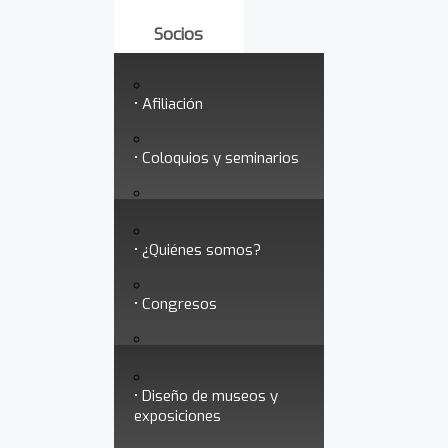
Socios
Afiliación
Coloquios y seminarios
Somedicyt
Testimonios
¿Quiénes somos?
Acceso para Socios
Congresos
Socios vigentes
Servicios
Consejo Directivo
Diseño de museos y
Divisiones
exposiciones
profesionales