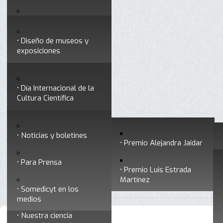
Testimonios
Servicios
Congresos
Acceso para Socios
Diseño de museos y
Consejo Directivo
exposiciones
Socios vigentes
Divulgación
Divisiones
Talleres y cursos para
profesionales
formar divulgadores
Día Internacional de la
Cultura Científica
Noticias
Historia
Otros servicios
Experimentos en línea
Noticias y boletines
Premios a divulgadores
Premio Alejandra Jaidar
Ligas de interés
Contacto
Para Prensa
Inicio
Noticias y boletines
Está aquí:
•
Premio Luis Estrada
Museo Chiapas de
Martínez
•
Archivo de noticias y boletines
Ciencia y Tecnología
Somedicyt en los
medios
Nuestra ciencia