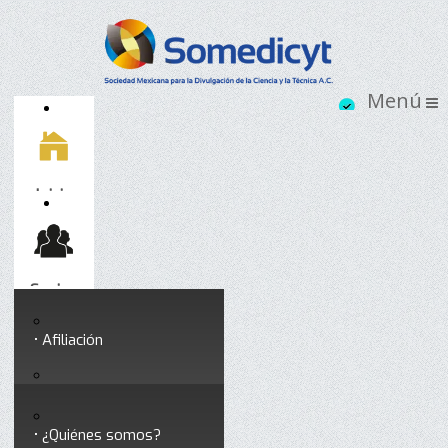
Inicio
Socios
Afiliación
Somedicyt
Coloquios y seminarios
¿Quiénes somos?