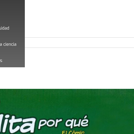
sidad
a ciencia
es