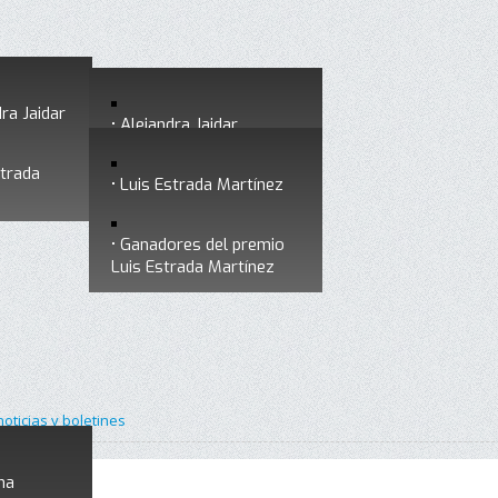
ra Jaidar
Alejandra Jaidar
strada
Ganadores del premio
Luis Estrada Martínez
Alejandra Jaidar
Ganadores del premio
Luis Estrada Martínez
noticias y boletines
na