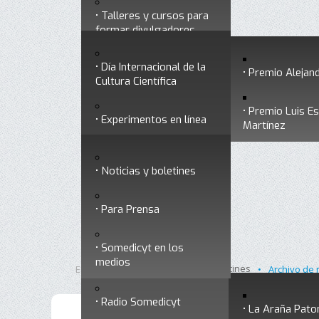
Talleres y cursos para
Divulgación
Historia
formar divulgadores
Premios a divulgadores
Día Internacional de la
Otros servicios
Premio Alejand
Cultura Científica
Premio Luis E
Experimentos en línea
Noticias
Martínez
Ligas de interés
Noticias y boletines
Museo Chiapas de
Para Prensa
Ciencia y Tecnología
Contacto
Somedicyt en los
Nuestra ciencia
medios
responde
Inicio
Noticias y boletines
Está aquí:
•
•
Archivo de 
Radio Somedicyt
La Araña Pato