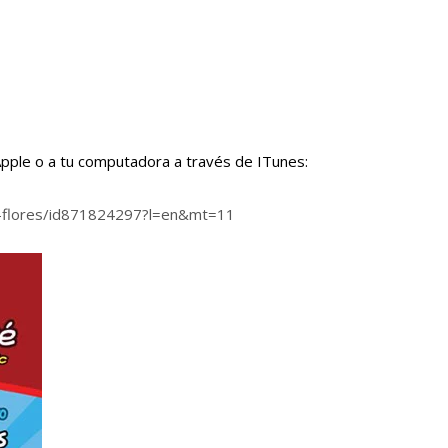
Apple o a tu computadora a través de ITunes:
ez-flores/id871824297?l=en&mt=11