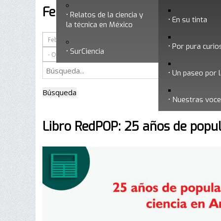
Febrero 2016
Relatos de la ciencia y
En su tinta
la técnica en México
Por pura curio
SurCiencia
Un paseo por l
Búsqueda
Nuestras voc
Libro RedPOP: 25 años de popul