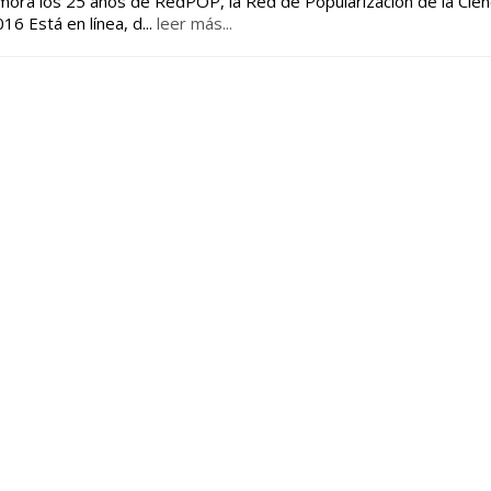
emora los 25 años de RedPOP, la Red de Popularización de la Cienc
: 12/2/2016 Está en línea, d
...
leer más...