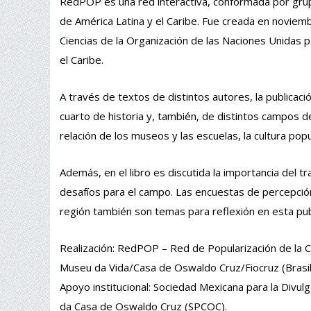
RedPOP es una red interactiva, conformada por grupo
de América Latina y el Caribe. Fue creada en noviemb
Ciencias de la Organización de las Naciones Unidas pa
el Caribe.
A través de textos de distintos autores, la publicaci
cuarto de historia y, también, de distintos campos de 
relación de los museos y las escuelas, la cultura popul
Además, en el libro es discutida la importancia del tr
desafíos para el campo. Las encuestas de percepción p
región también son temas para reflexión en esta pub
Realización: RedPOP – Red de Popularización de la Ci
Museu da Vida/Casa de Oswaldo Cruz/Fiocruz (Brasil) 
Apoyo institucional: Sociedad Mexicana para la Divu
da Casa de Oswaldo Cruz (SPCOC).