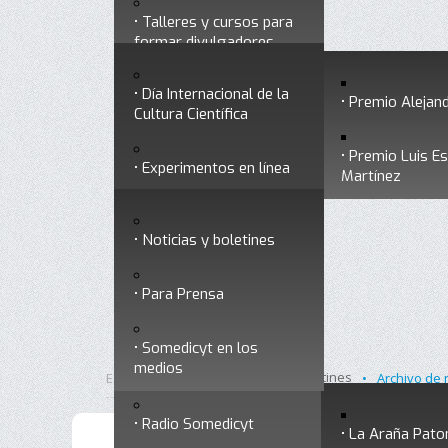
Talleres y cursos para
Divulgación
Historia
formar divulgadores
Premios a divulgadores
Día Internacional de la
Otros servicios
Premio Alejand
Cultura Científica
Premio Luis E
Experimentos en línea
Noticias
Martínez
Ligas de interés
Noticias y boletines
Museo Chiapas de
Para Prensa
Ciencia y Tecnología
Contacto
Somedicyt en los
Nuestra ciencia
medios
responde
Inicio
Noticias y boletines
Está aquí:
•
•
Archivo de 
Radio Somedicyt
La Araña Pato