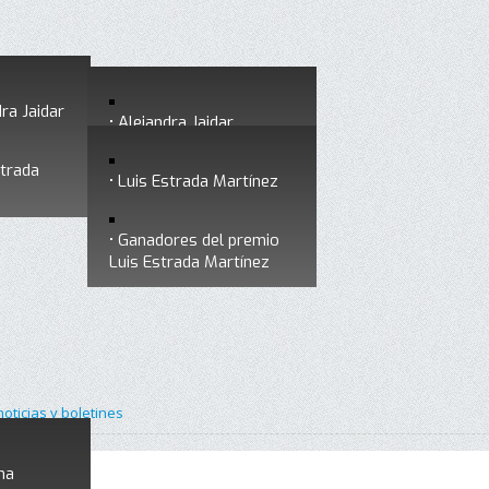
ra Jaidar
Alejandra Jaidar
strada
Ganadores del premio
Luis Estrada Martínez
Alejandra Jaidar
Ganadores del premio
Luis Estrada Martínez
noticias y boletines
na