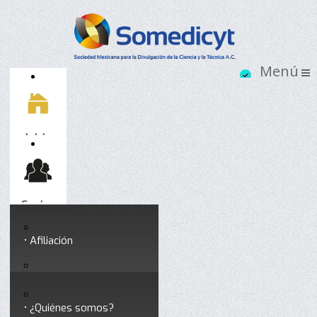
Inicio
Socios
Afiliación
Somedicyt
Coloquios y seminarios
¿Quiénes somos?