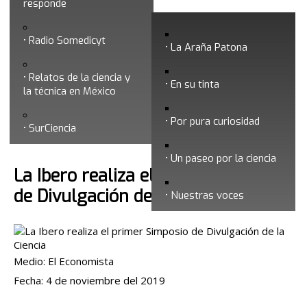
responde
Noviembre 2019
Radio Somedicyt
La Araña Patona
Relatos de la ciencia y
En su tinta
la técnica en México
Por pura curiosidad
Búsqueda
SurCiencia
Un paseo por la ciencia
La Ibero realiza el primer Simposio
de Divulgación de la Ciencia
Nuestras voces
Medio: El Economista
Fecha: 4 de noviembre del 2019