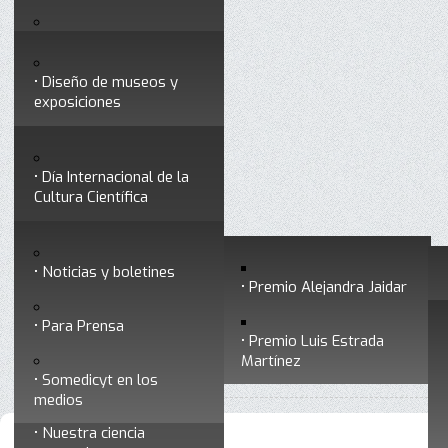
Testimonios
Servicios
Congresos
Acceso para Socios
Diseño de museos y
Consejo Directivo
exposiciones
Socios vigentes
Divulgación
Divisiones
Talleres y cursos para
profesionales
formar divulgadores
Día Internacional de la
Cultura Científica
Noticias
Historia
Otros servicios
Experimentos en línea
Noticias y boletines
Premios a divulgadores
Premio Alejandra Jaidar
Ligas de interés
Contacto
Para Prensa
Inicio
Somedicyt en los medios
Está aquí:
•
Premio Luis Estrada
Museo Chiapas de
Martínez
•
Archivo de Somedicyt en los medios
Ciencia y Tecnología
Somedicyt en los
medios
Nuestra ciencia