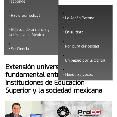
responde
Agosto 2020
Radio Somedicyt
La Araña Patona
Relatos de la ciencia y
En su tinta
la técnica en México
Por pura curiosidad
Búsqueda
SurCiencia
Un paseo por la ciencia
Extensión universitaria: parte
fundamental entre las
Nuestras voces
Instituciones de Educación
Superior y la sociedad mexicana