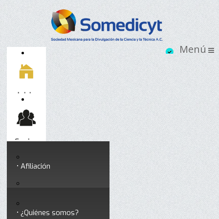
Inicio
Socios
Afiliación
Somedicyt
Coloquios y seminarios
¿Quiénes somos?