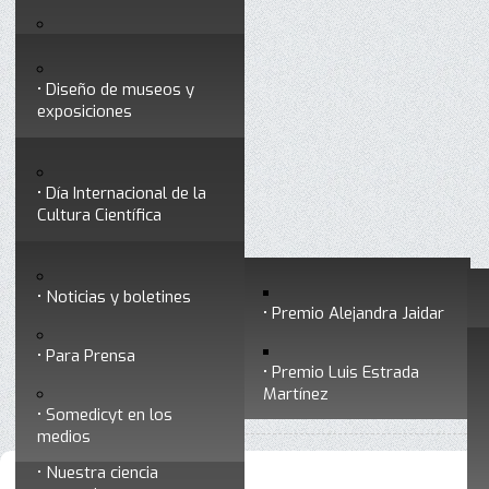
Testimonios
Servicios
Congresos
Acceso para Socios
Diseño de museos y
Consejo Directivo
exposiciones
Socios vigentes
Divulgación
Divisiones
Talleres y cursos para
profesionales
formar divulgadores
Día Internacional de la
Cultura Científica
Noticias
Historia
Otros servicios
Experimentos en línea
Noticias y boletines
Premios a divulgadores
Premio Alejandra Jaidar
Ligas de interés
Contacto
Para Prensa
Inicio
Somedicyt en los medios
Está aquí:
•
Premio Luis Estrada
Museo Chiapas de
Martínez
•
Archivo de Somedicyt en los medios
Ciencia y Tecnología
Somedicyt en los
medios
Nuestra ciencia