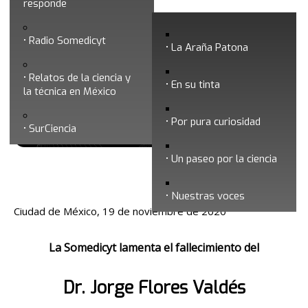
responde
La Somedicyt lamenta el fallecimiento
Radio Somedicyt
del Dr. Jorge Flores Valdés
La Araña Patona
Relatos de la ciencia y
En su tinta
la técnica en México
Por pura curiosidad
SurCiencia
Un paseo por la ciencia
Fecha de publicación: 19/11/2020
Nuestras voces
Ciudad de México, 19 de noviembre de 2020
La Somedicyt lamenta el fallecimiento del
Dr. Jorge Flores Valdés