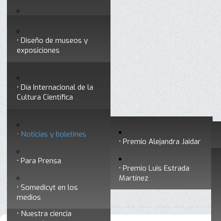
Testimonios
Servicios
Congresos
Acceso para Socios
Diseño de museos y
Consejo Directivo
exposiciones
Socios vigentes
Divulgación
Divisiones
Talleres y cursos para
profesionales
formar divulgadores
Día Internacional de la
Cultura Científica
Noticias
Historia
Otros servicios
Experimentos en línea
Noticias y boletines
Premios a divulgadores
Premio Alejandra Jaidar
Ligas de interés
Contacto
Para Prensa
Inicio
Noticias
Noticias y boletines
Está aquí:
•
•
Premio Luis Estrada
Museo Chiapas de
Martínez
•
La Somedicyt lamenta el fallecimiento del Dr. Jorge Flores
Ciencia y Tecnología
Somedicyt en los
Valdés
medios
Nuestra ciencia