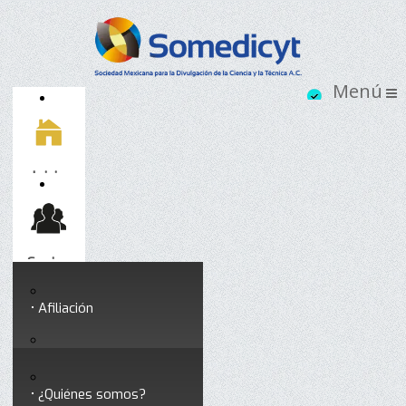
Inicio
Socios
Afiliación
Somedicyt
Coloquios y seminarios
¿Quiénes somos?