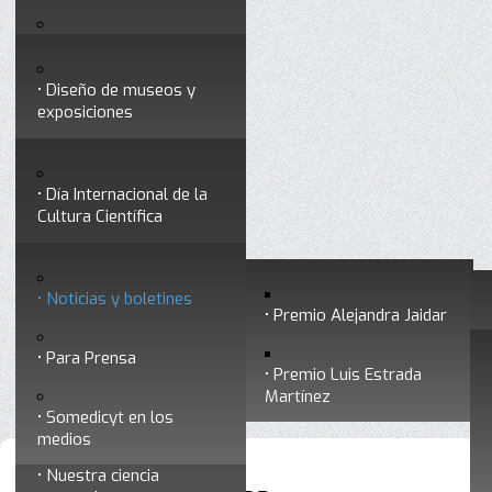
Testimonios
Servicios
Congresos
Acceso para Socios
Diseño de museos y
Consejo Directivo
exposiciones
Socios vigentes
Divulgación
Divisiones
Talleres y cursos para
profesionales
formar divulgadores
Día Internacional de la
Cultura Científica
Noticias
Historia
Otros servicios
Experimentos en línea
Noticias y boletines
Premios a divulgadores
Premio Alejandra Jaidar
Ligas de interés
Contacto
Para Prensa
Inicio
Noticias
Está aquí:
•
•
Noticias y boletines
Premio Luis Estrada
Museo Chiapas de
Martínez
Ciencia y Tecnología
Somedicyt en los
medios
Nuestra ciencia