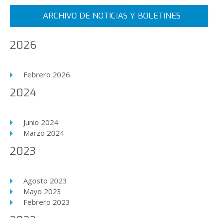
Inicio
Anterior
1
2
3
4
5
6
7
8
9
10
ARCHIVO DE NOTICIAS Y BOLETINES
Siguiente
Final
2026
Febrero 2026
2024
Junio 2024
Marzo 2024
2023
Agosto 2023
Mayo 2023
Febrero 2023