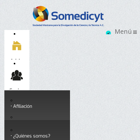
Inicio
Socios
Afiliación
Somedicyt
Coloquios y seminarios
¿Quiénes somos?