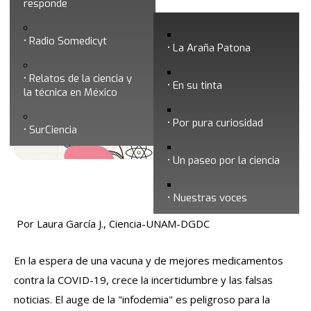
responde
28 de Septiembre ¿Para qué un Día
Radio Somedicyt
Internacional de la Cultura Científica?
La Araña Patona
Relatos de la ciencia y
En su tinta
la técnica en México
Por pura curiosidad
SurCiencia
Un paseo por la ciencia
Fecha de publicación: 24/09/2020
Nuestras voces
Por Laura García J., Ciencia-UNAM-DGDC
En la espera de una vacuna y de mejores medicamentos
contra la COVID-19, crece la incertidumbre y las falsas
noticias. El auge de la "infodemia" es peligroso para la