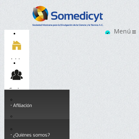
Inicio
Socios
Afiliación
Somedicyt
Coloquios y seminarios
¿Quiénes somos?