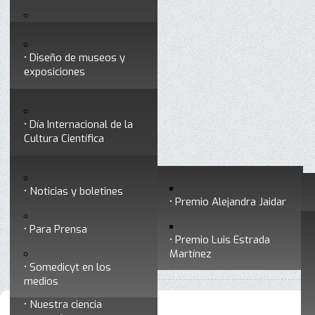
Testimonios
Servicios
Congresos
Acceso para Socios
Diseño de museos y
Consejo Directivo
exposiciones
Socios vigentes
Divulgación
Divisiones
Talleres y cursos para
profesionales
formar divulgadores
Día Internacional de la
Cultura Científica
Noticias
Historia
Otros servicios
Experimentos en línea
Noticias y boletines
Premios a divulgadores
Premio Alejandra Jaidar
Ligas de interés
Contacto
Para Prensa
Inicio
Divulgación
Radio Somedicyt
Está aquí:
•
•
•
Premio Luis Estrada
Museo Chiapas de
La Araña Patona
Martínez
•
La araña patona 258 - Ciencia y arte
Ciencia y Tecnología
Somedicyt en los
medios
Nuestra ciencia