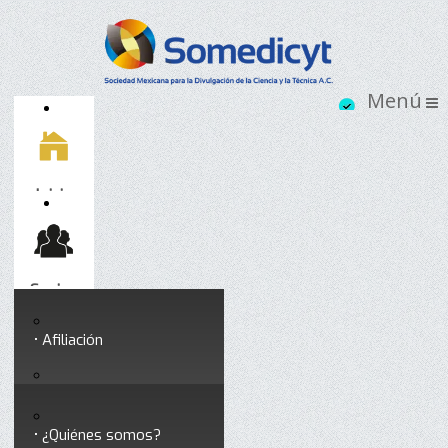
Inicio
Socios
Afiliación
Somedicyt
Coloquios y seminarios
¿Quiénes somos?