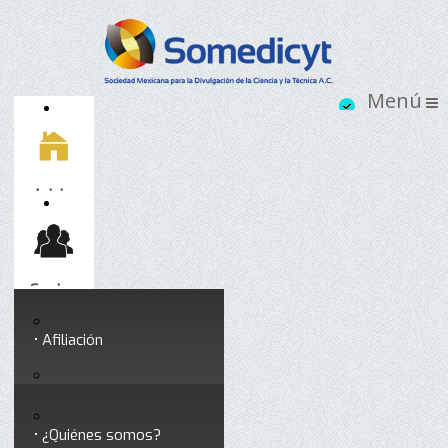
Inicio
Socios
Afiliación
Somedicyt
Coloquios y seminarios
¿Quiénes somos?