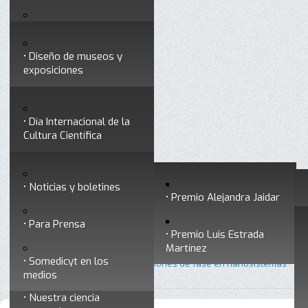
Testimonios
Servicios
Congresos
Acceso para Socios
Diseño de museos y
Consejo Directivo
exposiciones
Socios vigentes
Divulgación
Divisiones
Talleres y cursos para
profesionales
formar divulgadores
Día Internacional de la
Cultura Científica
Noticias
Historia
Otros servicios
Experimentos en línea
Noticias y boletines
Premios a divulgadores
Premio Alejandra Jaidar
Ligas de interés
Contacto
Para Prensa
Inicio
Divulgación
Radio Somedicyt
Está aquí:
•
•
•
Premio Luis Estrada
Museo Chiapas de
La Araña Patona
Martínez
Ciencia y Tecnología
Somedicyt en los
•
La araña patona 255 - Transiciones de fase en nanosistemas
medios
Nuestra ciencia