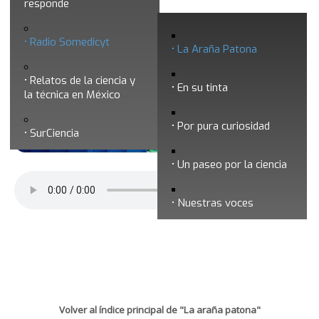
responde
La araña patona 255 - Transiciones de
Radio Somedicyt
fase en nanosistemas
La Araña Patona
Relatos de la ciencia y
En su tinta
la técnica en México
Por pura curiosidad
SurCiencia
Un paseo por la ciencia
Nuestras voces
Volver al índice principal de "La araña patona"