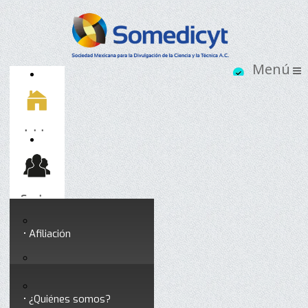
Inicio
Socios
Afiliación
Somedicyt
Coloquios y seminarios
¿Quiénes somos?