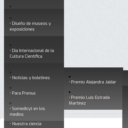
Testimonios
Servicios
Congresos
Acceso para Socios
Diseño de museos y
Consejo Directivo
exposiciones
Socios vigentes
Divulgación
Divisiones
Talleres y cursos para
profesionales
formar divulgadores
Día Internacional de la
Cultura Científica
Noticias
Historia
Otros servicios
Experimentos en línea
Noticias y boletines
Premios a divulgadores
Premio Alejandra Jaidar
Ligas de interés
Contacto
Para Prensa
Inicio
Divulgación
Radio Somedicyt
Está aquí:
•
•
Premio Luis Estrada
Museo Chiapas de
Martínez
•
La Araña Patona
Ciencia y Tecnología
Somedicyt en los
medios
Nuestra ciencia