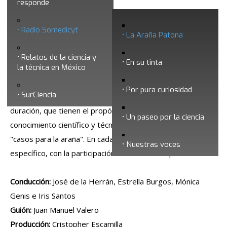
responde
La Araña Patona
Radio Somedicyt
La Araña Patona
Relatos de la ciencia y
En su tinta
la técnica en México
Por pura curiosidad
SurCiencia
Esta serie está integrada por programas de 25 minutos de
duración, que tienen el propósito de acercar al público al
Un paseo por la ciencia
conocimiento científico y técnico, a través de supuestos
"casos para la araña". En cada programa se aborda un caso
Nuestras voces
específico, con la participación de distintos especialistas.
Conducción:
José de la Herrán, Estrella Burgos, Mónica
Genis e Iris Santos
Guión:
Juan Manuel Valero
Producción:
Cristopher Escamilla