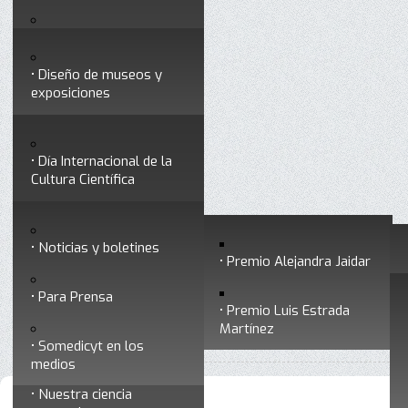
Testimonios
Servicios
Congresos
Acceso para Socios
Diseño de museos y
Consejo Directivo
exposiciones
Socios vigentes
Divulgación
Divisiones
Talleres y cursos para
profesionales
formar divulgadores
Día Internacional de la
Cultura Científica
Noticias
Historia
Otros servicios
Experimentos en línea
Noticias y boletines
Premios a divulgadores
Premio Alejandra Jaidar
Ligas de interés
Contacto
Para Prensa
Inicio
Divulgación
Radio Somedicyt
Está aquí:
•
•
•
Premio Luis Estrada
Museo Chiapas de
La Araña Patona
Martínez
•
La araña patona 257 - Mareas de tormenta
Ciencia y Tecnología
Somedicyt en los
medios
Nuestra ciencia