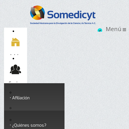
Inicio
Socios
Afiliación
Somedicyt
Coloquios y seminarios
¿Quiénes somos?