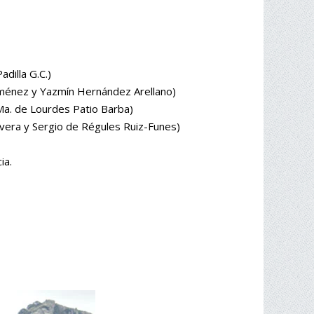
dilla G.C.)
a Jiménez y Yazmín Hernández Arellano)
 Ma. de Lourdes Patio Barba)
livera y Sergio de Régules Ruiz-Funes)
ia.