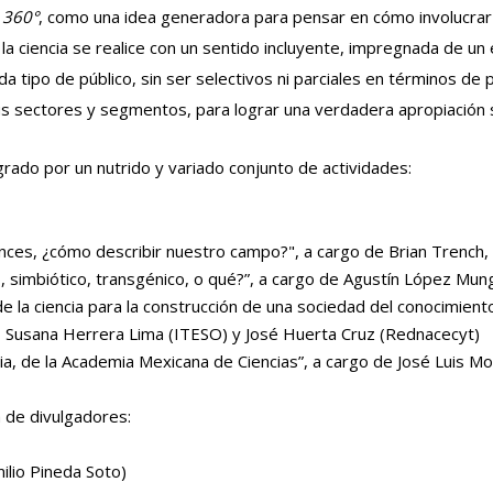
 360°
, como una idea generadora para pensar en cómo involucrar 
la ciencia se realice con un sentido incluyente, impregnada de un
tipo de público, sin ser selectivos ni parciales en términos de pú
s sectores y segmentos, para lograr una verdadera apropiación soci
ado por un nutrido y variado conjunto de actividades:
onces, ¿cómo describir nuestro campo?", a cargo de Brian Trench
o, simbiótico, transgénico, o qué?”, a cargo de Agustín López Mung
 la ciencia para la construcción de una sociedad del conocimient
t), Susana Herrera Lima (ITESO) y José Huerta Cruz (Rednacecyt)
a, de la Academia Mexicana de Ciencias”, a cargo de José Luis Mo
a de divulgadores:
ilio Pineda Soto)