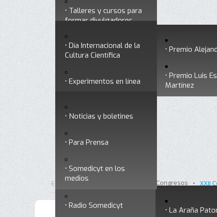
Talleres y cursos para
Divulgación
Historia
formar divulgadores
Premios a divulgadores
Día Internacional de la
Otros servicios
Premio Alejand
Cultura Científica
Premio Luis E
Experimentos en línea
Noticias
Martínez
Ligas de interés
Noticias y boletines
Museo Chiapas de
Para Prensa
Ciencia y Tecnología
Contacto
Somedicyt en los
Nuestra ciencia
medios
responde
Inicio
Somedicyt
Congresos
Está aquí:
•
•
•
XXII 
Radio Somedicyt
La Araña Pato