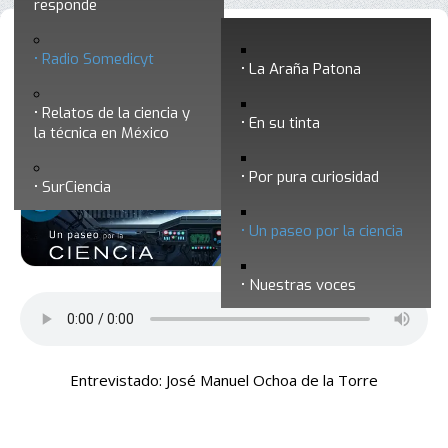
responde
Un paseo por la ciencia 27 -
Radio Somedicyt
La Araña Patona
Consideraciones bioclimáticas para
Relatos de la ciencia y
viviendas de interés social
En su tinta
la técnica en México
Por pura curiosidad
SurCiencia
Un paseo por la ciencia
Nuestras voces
Entrevistado: José Manuel Ochoa de la Torre