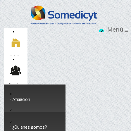
Inicio
Socios
Afiliación
Somedicyt
Coloquios y seminarios
¿Quiénes somos?