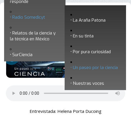
responde
Un paseo por la ciencia 26 - ¿Cómo se
Radio Somedicyt
La Araña Patona
defiende el insecto Manduca Sexta de la
Relatos de la ciencia y
toxina Cry?
En su tinta
la técnica en México
Por pura curiosidad
SurCiencia
Un paseo por la ciencia
Nuestras voces
Entrevistada: Helena Porta Ducoing