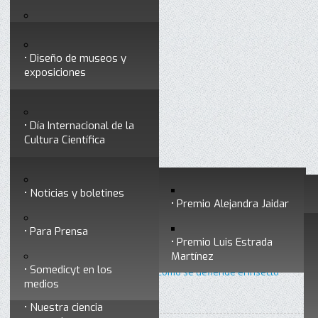
Testimonios
Servicios
Congresos
Acceso para Socios
Diseño de museos y
Consejo Directivo
exposiciones
Socios vigentes
Divulgación
Divisiones
Talleres y cursos para
profesionales
formar divulgadores
Día Internacional de la
Cultura Científica
Noticias
Historia
Otros servicios
Experimentos en línea
Noticias y boletines
Premios a divulgadores
Premio Alejandra Jaidar
Ligas de interés
Contacto
Para Prensa
Inicio
Divulgación
Radio Somedicyt
Está aquí:
•
•
•
Premio Luis Estrada
Museo Chiapas de
Un paseo por la ciencia
Martínez
Ciencia y Tecnología
Somedicyt en los
•
Un paseo por la ciencia 26 - ¿Cómo se defiende el insecto
medios
Manduca Sexta de la toxina Cry?
Nuestra ciencia