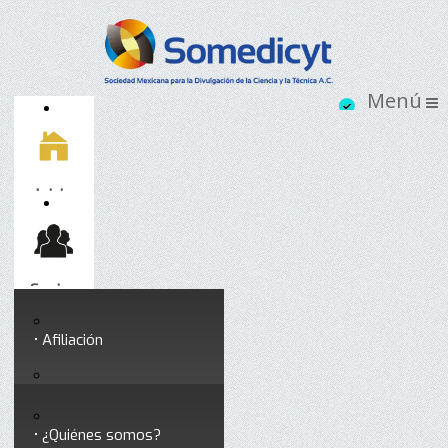
Inicio
Socios
Afiliación
Somedicyt
Coloquios y seminarios
¿Quiénes somos?