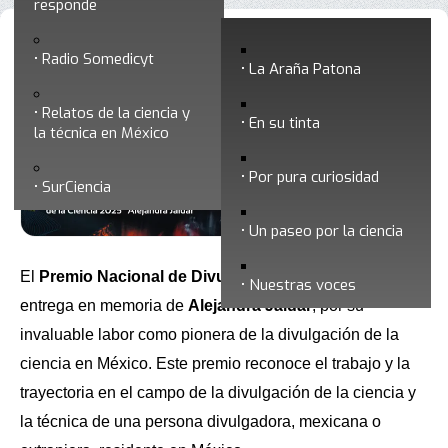
responde
Premio Nacional de Divulgación de
Radio Somedicyt
La Araña Patona
la Ciencia "Alejandra Jaidar" 2025
Relatos de la ciencia y
En su tinta
la técnica en México
Por pura curiosidad
SurCiencia
Un paseo por la ciencia
El
Premio Nacional de Divulgación de la Ciencia
se
Nuestras voces
entrega en memoria de
Alejandra Jáidar
, por
su
invaluable labor como pionera de la divulgación de la
ciencia en México. Este premio reconoce el trabajo y la
trayectoria en el campo de la divulgación de la ciencia y
la técnica de una persona divulgadora, mexicana o