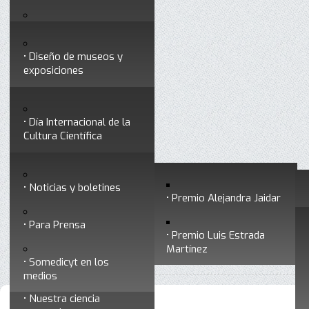
Testimonios
Servicios
Congresos
Acceso para Socios
Diseño de museos y
Consejo Directivo
exposiciones
Socios vigentes
Divulgación
Divisiones
Talleres y cursos para
profesionales
formar divulgadores
Día Internacional de la
Cultura Científica
Noticias
Historia
Otros servicios
Experimentos en línea
Noticias y boletines
Premios a divulgadores
Premio Alejandra Jaidar
Ligas de interés
Contacto
Para Prensa
Inicio
Somedicyt
Consejo Directivo
Está aquí:
•
•
Premio Luis Estrada
Museo Chiapas de
Martínez
•
Salvador Jara Guerrero
Ciencia y Tecnología
Somedicyt en los
medios
Nuestra ciencia