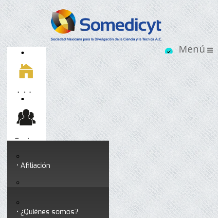
Inicio
Socios
Afiliación
Somedicyt
Coloquios y seminarios
¿Quiénes somos?