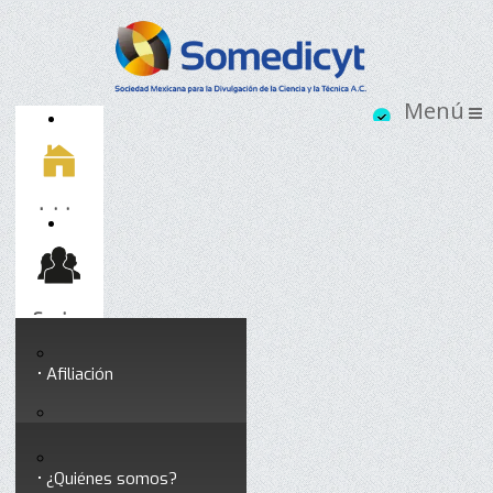
Inicio
Socios
Afiliación
Somedicyt
Coloquios y seminarios
¿Quiénes somos?