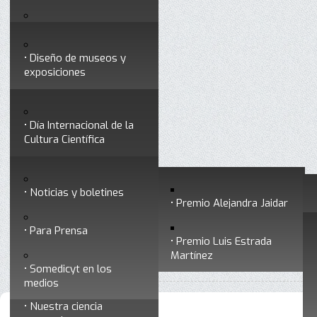
Testimonios
Servicios
Congresos
Acceso para Socios
Diseño de museos y
Consejo Directivo
exposiciones
Socios vigentes
Divulgación
Divisiones
Talleres y cursos para
profesionales
formar divulgadores
Día Internacional de la
Cultura Científica
Noticias
Historia
Otros servicios
Experimentos en línea
Noticias y boletines
Premios a divulgadores
Premio Alejandra Jaidar
Ligas de interés
Contacto
Para Prensa
Inicio
Somedicyt
Consejo Directivo
Está aquí:
•
•
Premio Luis Estrada
Museo Chiapas de
Martínez
•
Mildred Rodríguez Toledo
Ciencia y Tecnología
Somedicyt en los
medios
Nuestra ciencia