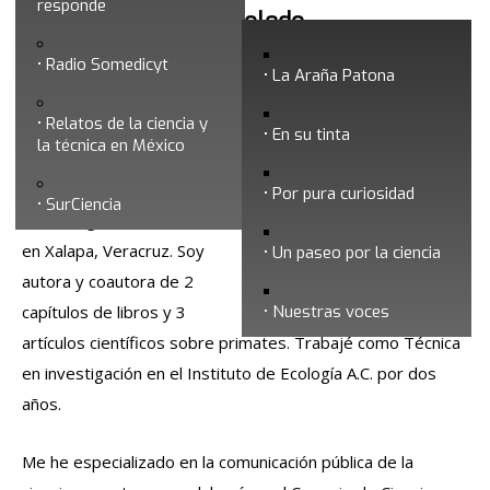
responde
Mildred Rodríguez Toledo
Radio Somedicyt
La Araña Patona
Soy Bióloga por la
Relatos de la ciencia y
Universidad Autónoma de
En su tinta
la técnica en México
Querétaro, Maestra en
ciencias por el Instituto
Por pura curiosidad
SurCiencia
de Ecología, A.C.
en
Xalapa, Veracruz. Soy
Un paseo por la ciencia
autora y coautora de 2
capítulos de libros y 3
Nuestras voces
artículos científicos sobre primates. Trabajé
como Técnica
en investigación en el Instituto de Ecología A.C. por dos
años.
Me he especializado en la comunicación pública de la