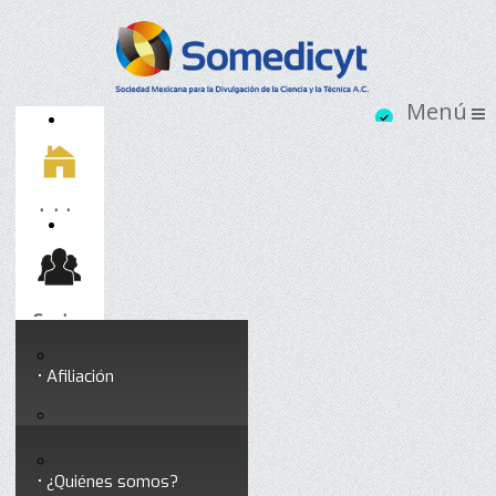
Inicio
Socios
Afiliación
Somedicyt
Coloquios y seminarios
¿Quiénes somos?