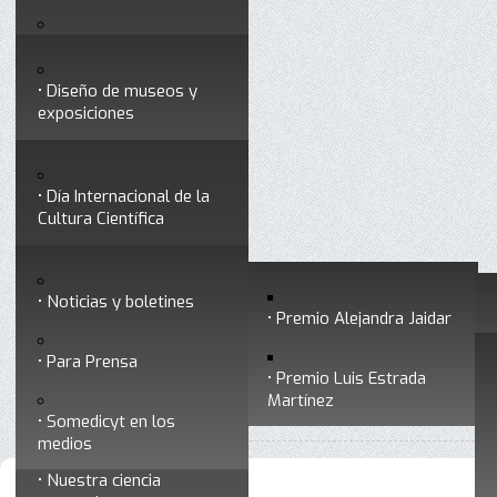
Testimonios
Servicios
Congresos
Acceso para Socios
Diseño de museos y
Consejo Directivo
exposiciones
Socios vigentes
Divulgación
Divisiones
Talleres y cursos para
profesionales
formar divulgadores
Día Internacional de la
Cultura Científica
Noticias
Historia
Otros servicios
Experimentos en línea
Noticias y boletines
Premios a divulgadores
Premio Alejandra Jaidar
Ligas de interés
Contacto
Para Prensa
Inicio
Somedicyt
Consejo Directivo
Está aquí:
•
•
Premio Luis Estrada
Museo Chiapas de
Martínez
•
Brenda Carolina Arias Martín
Ciencia y Tecnología
Somedicyt en los
medios
Nuestra ciencia