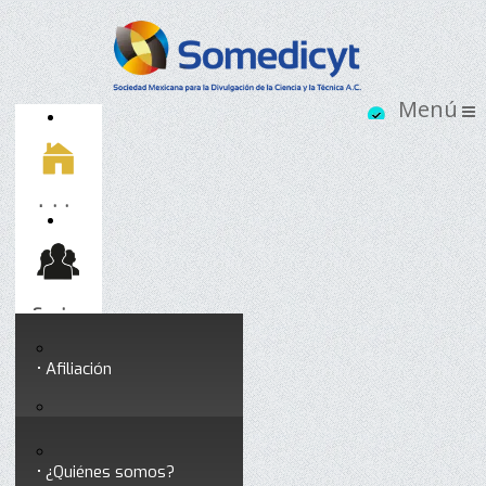
Inicio
Socios
Afiliación
Somedicyt
Coloquios y seminarios
¿Quiénes somos?