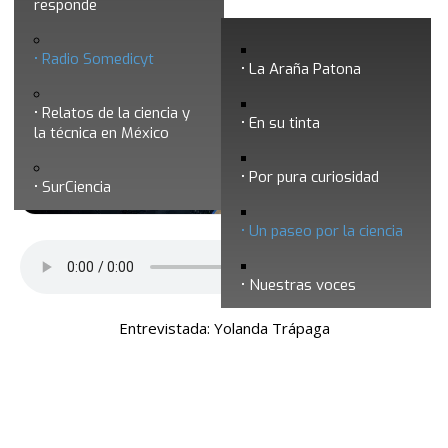
responde
Un paseo por la ciencia 37 - Comer es
Radio Somedicyt
primero
La Araña Patona
Relatos de la ciencia y
En su tinta
la técnica en México
Por pura curiosidad
SurCiencia
Un paseo por la ciencia
Nuestras voces
Entrevistada: Yolanda Trápaga