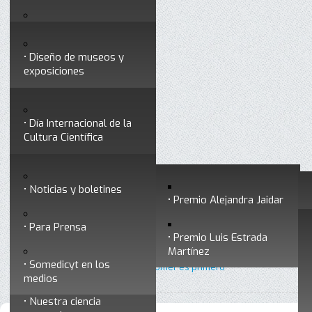
Testimonios
Servicios
Congresos
Acceso para Socios
Diseño de museos y
Consejo Directivo
exposiciones
Socios vigentes
Divulgación
Divisiones
Talleres y cursos para
profesionales
formar divulgadores
Día Internacional de la
Cultura Científica
Noticias
Historia
Otros servicios
Experimentos en línea
Noticias y boletines
Premios a divulgadores
Premio Alejandra Jaidar
Ligas de interés
Contacto
Para Prensa
Inicio
Divulgación
Radio Somedicyt
Está aquí:
•
•
•
Premio Luis Estrada
Museo Chiapas de
Un paseo por la ciencia
Martínez
Ciencia y Tecnología
Somedicyt en los
•
Un paseo por la ciencia 37 - Comer es primero
medios
Nuestra ciencia