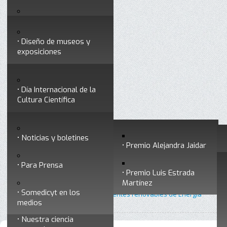
Testimonios
Servicios
Congresos
Acceso para Socios
Diseño de museos y
Consejo Directivo
exposiciones
Socios vigentes
Divulgación
Divisiones
Talleres y cursos para
profesionales
formar divulgadores
Día Internacional de la
Cultura Científica
Noticias
Historia
Otros servicios
Experimentos en línea
Noticias y boletines
Premios a divulgadores
Premio Alejandra Jaidar
Ligas de interés
Contacto
Para Prensa
Inicio
Divulgación
Radio Somedicyt
Está aquí:
•
•
•
Premio Luis Estrada
Museo Chiapas de
Por pura curiosidad
Martínez
Ciencia y Tecnología
Somedicyt en los
•
Por pura curiosidad 6 - Las fuentes renovables de Energía
medios
Nuestra ciencia