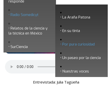
responde
Por pura curiosidad 6 - Las fuentes
Radio Somedicyt
renovables de Energía
La Araña Patona
Relatos de la ciencia y
En su tinta
la técnica en México
Por pura curiosidad
SurCiencia
Un paseo por la ciencia
Nuestras voces
Entrevistada: Julia Tagüeña