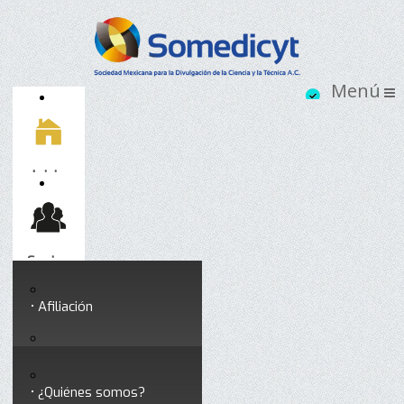
Inicio
Socios
Afiliación
Somedicyt
Coloquios y seminarios
¿Quiénes somos?