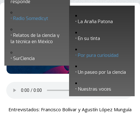
responde
Por pura curiosidad 3 - Un paseo por el
Radio Somedicyt
La Araña Patona
Instituto de Biotecnología de la UNAM
Relatos de la ciencia y
En su tinta
la técnica en México
Por pura curiosidad
SurCiencia
Un paseo por la ciencia
Nuestras voces
Entrevistados: Francisco Bolívar y Agustín López Munguía