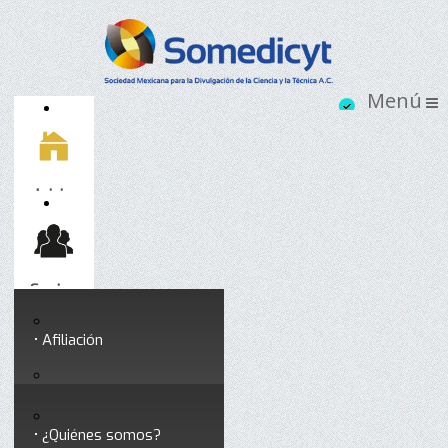
Inicio
Socios
Afiliación
Somedicyt
Coloquios y seminarios
¿Quiénes somos?