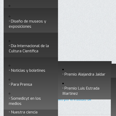
Testimonios
Servicios
Congresos
Acceso para Socios
Diseño de museos y
Consejo Directivo
exposiciones
Socios vigentes
Divulgación
Divisiones
Talleres y cursos para
profesionales
formar divulgadores
Día Internacional de la
Cultura Científica
Noticias
Historia
Otros servicios
Experimentos en línea
Noticias y boletines
Premios a divulgadores
Premio Alejandra Jaidar
Ligas de interés
Contacto
Para Prensa
Inicio
Divulgación
Radio Somedicyt
Está aquí:
•
•
•
Premio Luis Estrada
Museo Chiapas de
Por pura curiosidad
Martínez
Ciencia y Tecnología
Somedicyt en los
•
Por pura curiosidad 3 - Un paseo por el Instituto de
medios
Biotecnología de la UNAM
Nuestra ciencia