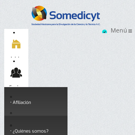
Inicio
Socios
Afiliación
Somedicyt
Coloquios y seminarios
¿Quiénes somos?