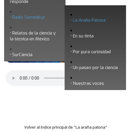
responde
La araña patona 209 - Impacto
Radio Somedicyt
emocional de los sismos
La Araña Patona
Relatos de la ciencia y
En su tinta
la técnica en México
Por pura curiosidad
SurCiencia
Un paseo por la ciencia
Nuestras voces
Volver al índice principal de "La araña patona"