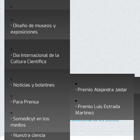
Testimonios
Servicios
Congresos
Acceso para Socios
Diseño de museos y
Consejo Directivo
exposiciones
Socios vigentes
Divulgación
Divisiones
Talleres y cursos para
profesionales
formar divulgadores
Día Internacional de la
Cultura Científica
Noticias
Historia
Otros servicios
Experimentos en línea
Noticias y boletines
Premios a divulgadores
Premio Alejandra Jaidar
Ligas de interés
Contacto
Para Prensa
Inicio
Divulgación
Radio Somedicyt
Está aquí:
•
•
•
Premio Luis Estrada
Museo Chiapas de
La Araña Patona
Martínez
Ciencia y Tecnología
Somedicyt en los
•
La araña patona 209 - Impacto emocional de los sismos
medios
Nuestra ciencia