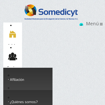
Inicio
Socios
Afiliación
Somedicyt
Coloquios y seminarios
¿Quiénes somos?