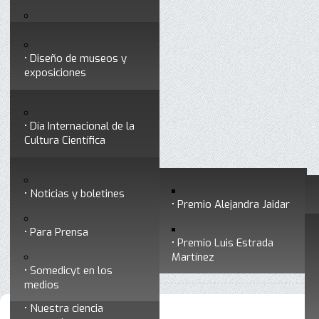
Testimonios
Servicios
Congresos
Acceso para Socios
Diseño de museos y
Consejo Directivo
exposiciones
Socios vigentes
Divulgación
Divisiones
Talleres y cursos para
profesionales
formar divulgadores
Día Internacional de la
Cultura Científica
Noticias
Historia
Otros servicios
Experimentos en línea
Noticias y boletines
Premios a divulgadores
Premio Alejandra Jaidar
Ligas de interés
Contacto
Para Prensa
Inicio
Divulgación
Radio Somedicyt
Está aquí:
•
•
•
Premio Luis Estrada
Museo Chiapas de
La Araña Patona
Martínez
•
La araña patona 174 - Combustibles solares
Ciencia y Tecnología
Somedicyt en los
medios
Nuestra ciencia