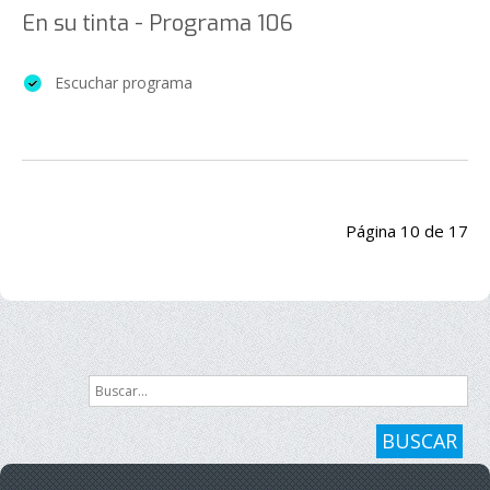
En su tinta - Programa 106
Escuchar programa
Página 10 de 17
Inicio
Anterior
5
6
7
8
9
10
11
12
13
14
Siguiente
Final
Buscar...
BUSCAR