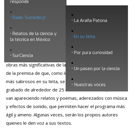
responde
En su tinta
Radio Somedicyt
La Araña Patona
Relatos de la ciencia y
En su tinta
la técnica en México
Por pura curiosidad
SurCiencia
“En su tinta”
es una invitación radiofónica a conocer las
obras más significativas de la literatura universal. A partir
Un paseo por la ciencia
de la premisa de que, como los pulpos, los escritores son
más sabrosos en su tinta, se trata de un programa
Nuestras voces
grabado de alrededor de 25 minutos de duración, donde
van apareciendo relatos y poemas, aderezados con música
y efectos de sonido, que permiten hacer el programa más
ágil y ameno. Algunas veces, serán los propios autores
quienes le den voz a sus textos.