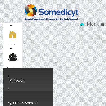
Inicio
Socios
Afiliación
Somedicyt
Coloquios y seminarios
¿Quiénes somos?