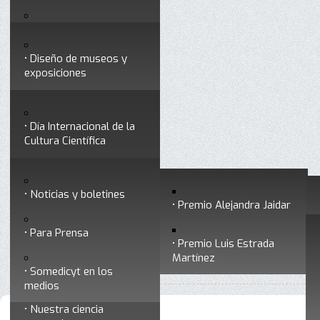
Testimonios
Servicios
Congresos
Acceso para Socios
Diseño de museos y
Consejo Directivo
exposiciones
Socios vigentes
Divulgación
Divisiones
Talleres y cursos para
profesionales
formar divulgadores
Día Internacional de la
Cultura Científica
Noticias
Historia
Otros servicios
Experimentos en línea
Noticias y boletines
Premios a divulgadores
Premio Alejandra Jaidar
Ligas de interés
Contacto
Para Prensa
Inicio
Divulgación
Radio Somedicyt
Está aquí:
•
•
Premio Luis Estrada
Museo Chiapas de
Martínez
•
En su tinta
Ciencia y Tecnología
Somedicyt en los
medios
Nuestra ciencia