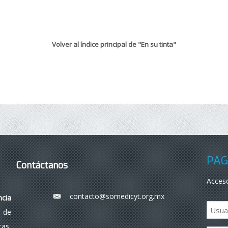
Volver al índice principal de "En su tinta"
PÁG
Contáctanos
Acceso
contacto@somedicyt.org.mx
___
ncia
 de
as,