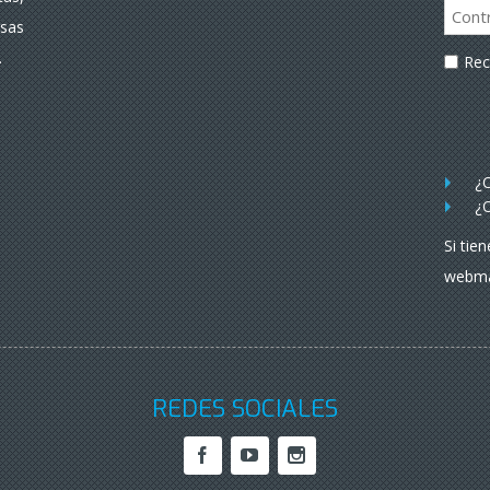
rsas
.
Re
¿O
¿O
Si tie
webma
REDES SOCIALES