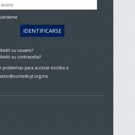
cuérdeme
IDENTIFICARSE
lvidó su usuario?
lvidó su contraseña?
ne problemas para accesar escriba a
ster@somedicyt.org.mx