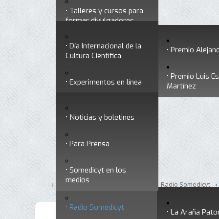
Talleres y cursos para
Divulgación
Historia
formar divulgadores
Premios a divulgadores
Día Internacional de la
Otros servicios
Premio Alejand
Cultura Científica
Premio Luis E
Experimentos en línea
Noticias
Martínez
Ligas de interés
Noticias y boletines
Museo Chiapas de
Para Prensa
Ciencia y Tecnología
Contacto
Somedicyt en los
Nuestra ciencia
medios
responde
Inicio
Divulgación
Radio Somedicyt
Está aquí:
•
•
•
Radio Somedicyt
La Araña Pato