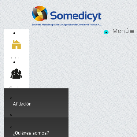
Inicio
Socios
Afiliación
Somedicyt
Coloquios y seminarios
¿Quiénes somos?