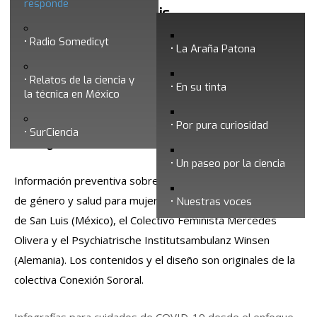
responde
El Colegio de San Luis
Radio Somedicyt
La Araña Patona
Relatos de la ciencia y
En su tinta
la técnica en México
Por pura curiosidad
SurCiencia
El Colegio de San Luis, A.C.
Un paseo por la ciencia
Información preventiva sobre COVID-19 con un enfoque
de género y salud para mujeres que desarrolló el Colegio
Nuestras voces
de San Luis (México), el Colectivo Feminista Mercedes
Olivera y el Psychiatrische Institutsambulanz Winsen
(Alemania). Los contenidos y el diseño son originales de la
colectiva Conexión Sororal.
Infografías para cuidados de COVID-19 desde el enfoque