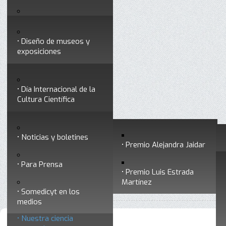
Testimonios
Servicios
Congresos
Acceso para Socios
Diseño de museos y
Consejo Directivo
exposiciones
Socios vigentes
Divulgación
Divisiones
Talleres y cursos para
profesionales
formar divulgadores
Día Internacional de la
Cultura Científica
Noticias
Historia
Otros servicios
Experimentos en línea
Noticias y boletines
Premios a divulgadores
Premio Alejandra Jaidar
Ligas de interés
Contacto
Para Prensa
Inicio
Divulgación
Nuestra ciencia responde
Está aquí:
•
•
Premio Luis Estrada
Museo Chiapas de
Martínez
•
El Colegio de San Luis
Ciencia y Tecnología
Somedicyt en los
medios
Nuestra ciencia